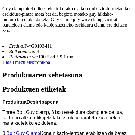
Guy clamp aireko linea elektrikorako eta komunikazio-lerroetarako
esekidura-pintza mota bat da, begizta motako guy hildako-
muturretan erabil daiteke.Guy clamp guy wire clamp, zirrikitu
paraleloen clamp edo kable zuzeneko esekidura clamp ere deitzen
zaio.
Eredua:
P-*G0103-H1
Bolt kopurua:
3
Pintza-neurria:
100 * 44 * 9,1 mm
Bidali mezu elektronikoa
Produktuaren xehetasuna
Produktuen etiketak
Produktua
Deskribapena
Three Bolt Guy clamp, 3 bolt esekidura clamp ere deitua,
karbono altzairutik ijetzitako zirrikitu paralelo zuzenekin,
haria kaltetuko ez dutena.
3
Bolt Guy Clamp
Komunikazio-lerroan erabiltzen da batez